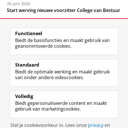
26 juni 2026
Start werving nieuwe voorzitter College van Bestuur
Functioneel
Biedt de basisfuncties en maakt gebruik van
geanonimiseerde cookies.
F
L
R
I
Y
Volg de RUG
a
i
S
n
o
Standaard
c
n
S
s
u
Biedt de optimale werking en maakt gebruik
e
k
-
t
T
Studiekiezers
van onder andere videocookies.
b
e
f
a
u
Maatschappij/bedrijven
o
d
e
g
b
o
I
e
r
e
Alumni
k
n
d
a
-
Volledig
p
-
R
m
k
Biedt gepersonaliseerde content en maakt
Over ons
a
p
i
-
a
gebruik van marketingcookies.
g
a
j
a
n
i
g
k
c
a
Disclaimer & Copyright
Privacy
Cookies
n
i
s
c
a
Stel je cookievoorkeur in. Lees onze
privacy
en