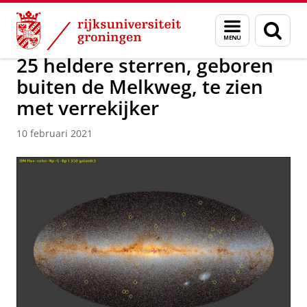
Skip
Skip
Over ons
Actueel
Nieuws
Menu
Zoek
to
to
en
Content
Navigation
zoeken
25 heldere sterren, geboren
buiten de Melkweg, te zien
met verrekijker
10 februari 2021