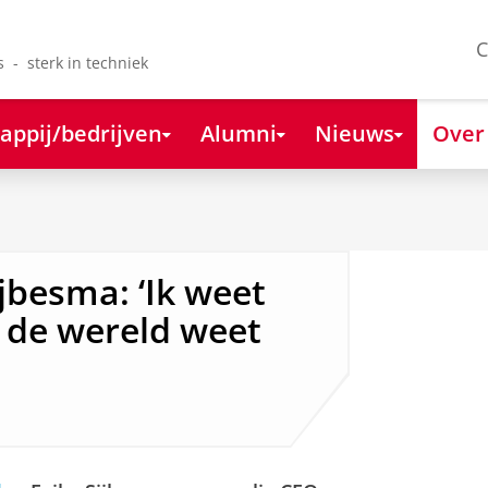
C
s - sterk in techniek
appij/bedrijven
Alumni
Nieuws
Over
jbesma: ‘Ik weet
n de wereld weet