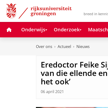
Skip
Skip
to
to
Content
Navigation
breed in kenni
Home
Onderwijs
Onderzoek
Maatsch
Over ons
Actueel
Nieuws
Eredoctor Feike Si
van die ellende e
het ook’
06 april 2021