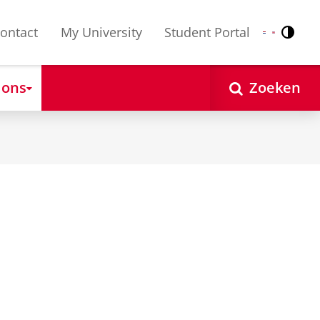
ontact
My University
Student Portal
Contr
Nederlands
English
 ons
Zoeken