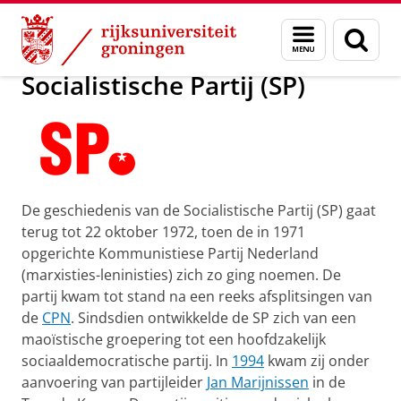
Skip
Skip
Onderzoek
Socialistische Partij (SP)
Menu
Zoek
to
to
en
Content
Navigation
zoeken
Socialistische Partij (SP)
De geschiedenis van de Socialistische Partij (SP) gaat
terug tot 22 oktober 1972, toen de in 1971
opgerichte Kommunistiese Partij Nederland
(marxisties-leninisties) zich zo ging noemen. De
partij kwam tot stand na een reeks afsplitsingen van
de
CPN
. Sindsdien ontwikkelde de SP zich van een
maoïstische groepering tot een hoofdzakelijk
sociaaldemocratische partij. In
1994
kwam zij onder
aanvoering van partijleider
Jan Marijnissen
in de