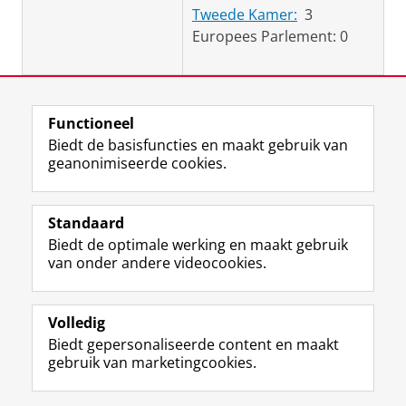
Tweede Kamer:
3
Europees Parlement: 0
Laatst gewijzigd:
06 maart 2026 10:01
Functioneel
Biedt de basisfuncties en maakt gebruik van
geanonimiseerde cookies.
F
L
R
I
Y
Volg de RUG
a
i
S
n
o
Standaard
c
n
S
s
u
Biedt de optimale werking en maakt gebruik
e
k
-
t
T
Studiekiezers
van onder andere videocookies.
b
e
f
a
u
Maatschappij/bedrijven
o
d
e
g
b
o
I
e
r
e
Alumni
k
n
d
a
-
Volledig
p
-
R
m
k
Biedt gepersonaliseerde content en maakt
Over ons
a
p
i
-
a
gebruik van marketingcookies.
g
a
j
a
n
i
g
k
c
a