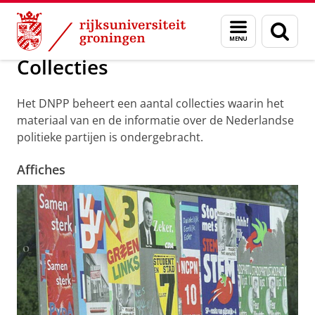
Skip
Skip
Onderzoek
Collecties
Menu
Zoek
to
to
en
Content
Navigation
zoeken
Collecties
Het DNPP beheert een aantal collecties waarin het
materiaal van en de informatie over de Nederlandse
politieke partijen is ondergebracht.
Affiches