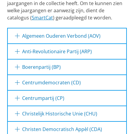
jaargangen in de collectie heeft. Om te kunnen zien
welke jaargangen er aanwezig zijn, dient de
catalogus (
SmartCat
) geraadpleegd te worden.
Algemeen Ouderen Verbond (AOV)
Nieuwsbrief
: periodiek AOV-kroniek
Anti-Revolutionaire Partij (ARP)
Nieuwsbrief
Antirevolutionaire staatkunde
: maandelijksch
Boerenpartij (BP)
orgaan van de Dr. Abraham Kuyper
Stichting
Ons weekblad
Centrumdemocraten (CD)
ter bevordering van de studie der anti-
onvolledige jaargangen: jrg. 30 (1975) - jrg. 35
revolutionaire beginselen
(1979)
voortgezet als: AR staatkunde in christen-
CD actueel
Centrumpartij (CP)
democratisch perspectief
onvolledige jaargangen: 1987-1993
Ga naar de gedigitaliseerde jaargangen in
CD info
Centrumnieuws
de DNPP repository
Christelijk Historische Unie (CHU)
onvolledige jaargangen: 1988 - 1996
onvolledige jaargangen: 1983-1985
voortgezet als CD-nieuwsbrief
Antirevolutionaire staatkunde
:
Binding
: maandelijks contactblad voor de
Middenweg
Christen Democratisch Appèl (CDA)
driemaandelijksch orgaan van de Dr.
CD-nieuwsbrief
Christelijk-Historische Unie