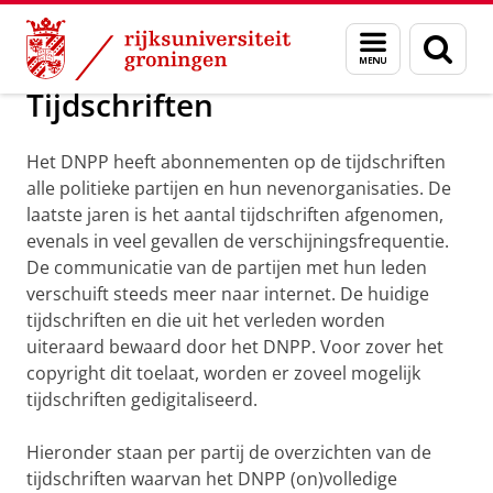
Skip
Skip
Onderzoek
Collecties
Menu
Zoek
to
to
en
Content
Navigation
zoeken
Tijdschriften
Het DNPP heeft abonnementen op de tijdschriften
alle politieke partijen en hun nevenorganisaties. De
laatste jaren is het aantal tijdschriften afgenomen,
evenals in veel gevallen de verschijningsfrequentie.
De communicatie van de partijen met hun leden
verschuift steeds meer naar internet. De huidige
tijdschriften en die uit het verleden worden
uiteraard bewaard door het DNPP. Voor zover het
copyright dit toelaat, worden er zoveel mogelijk
tijdschriften gedigitaliseerd.
Hieronder staan per partij de overzichten van de
tijdschriften waarvan het DNPP (on)volledige