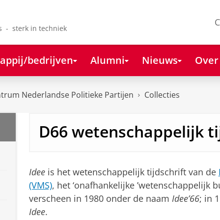
C
s - sterk in techniek
appij/bedrijven
Alumni
Nieuws
Over
rum Nederlandse Politieke Partijen
Collecties
D66 wetenschappelijk ti
Idee
is het wetenschappelijk tijdschrift van de
(VMS)
, het ‘onafhankelijke ’wetenschappelijk 
verscheen in 1980 onder de naam
Idee’66
; in
Idee
.