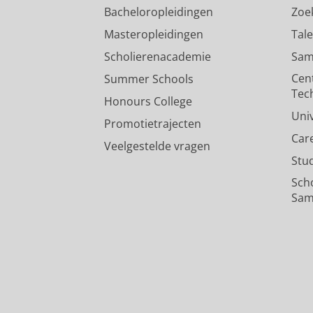
Bacheloropleidingen
Zoe
Masteropleidingen
Tal
Scholierenacademie
Sam
Cen
Summer Schools
Tec
Honours College
Uni
Promotietrajecten
Car
Veelgestelde vragen
Stu
Sch
Sam