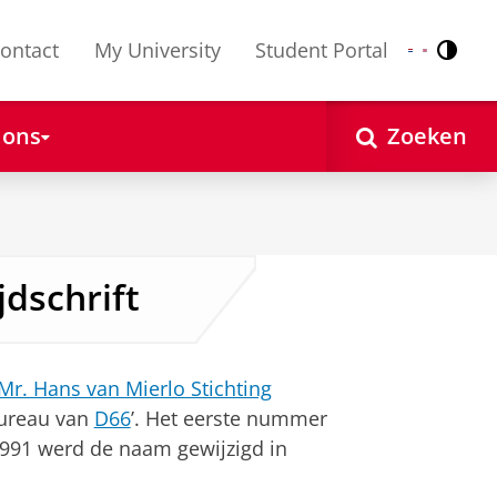
ontact
My University
Student Portal
Contr
Nederlands
English
 ons
Zoeken
jdschrift
Mr. Hans van Mierlo Stichting
bureau van
D66
’. Het eerste nummer
 1991 werd de naam gewijzigd in