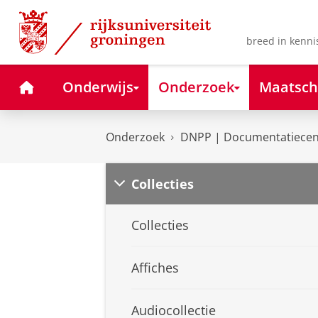
Skip
Skip
to
to
Content
Navigation
breed in kenni
Home
Onderwijs
Onderzoek
Maatsch
Onderzoek
DNPP | Documentatiecent
Collecties
Collecties
Affiches
Audiocollectie