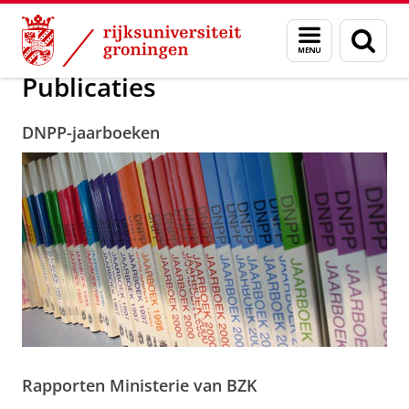
Skip
Skip
Onderzoek
Publicaties
Menu
Zoek
to
to
en
Content
Navigation
zoeken
Publicaties
DNPP-jaarboeken
Rapporten Ministerie van BZK