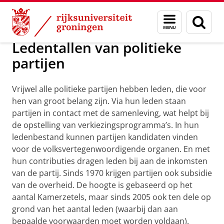
Skip
Skip
Onderzoek
Uitgelicht
Menu
Zoek
to
to
en
Content
Navigation
zoeken
Ledentallen van politieke
partijen
Vrijwel alle politieke partijen hebben leden, die voor
hen van groot belang zijn. Via hun leden staan
partijen in contact met de samenleving, wat helpt bij
de opstelling van verkiezingsprogramma’s. In hun
ledenbestand kunnen partijen kandidaten vinden
voor de volksvertegenwoordigende organen. En met
hun contributies dragen leden bij aan de inkomsten
van de partij. Sinds 1970 krijgen partijen ook subsidie
van de overheid. De hoogte is gebaseerd op het
aantal Kamerzetels, maar sinds 2005 ook ten dele op
grond van het aantal leden (waarbij dan aan
bepaalde voorwaarden moet worden voldaan).