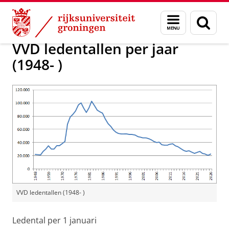
Skip
Skip
Onderzoek
Uitgelicht
Menu
Zoek
to
to
en
Content
Navigation
zoeken
VVD ledentallen per jaar
(1948- )
VVD ledentallen (1948- )
Ledental per 1 januari