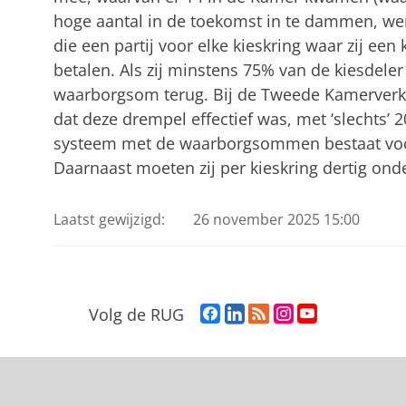
hoge aantal in de toekomst in te dammen, w
die een partij voor elke kieskring waar zij een
betalen. Als zij minstens 75% van de kiesdeler
waarborgsom terug. Bij de Tweede Kamerverki
dat deze drempel effectief was, met ‘slechts’ 2
systeem met de waarborgsommen bestaat voor
Daarnaast moeten zij per kieskring dertig ond
Laatst gewijzigd:
26 november 2025 15:00
F
L
R
I
Y
Volg de RUG
a
i
S
n
o
c
n
S
s
u
e
k
-
t
T
b
e
f
a
u