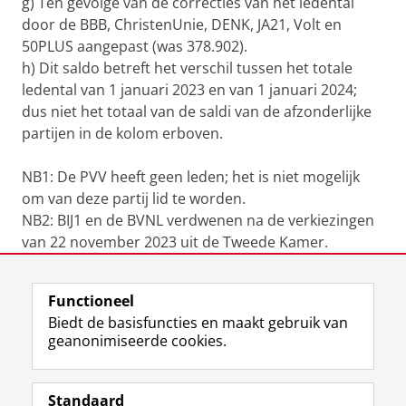
g) Ten gevolge van de correcties van het ledental
door de BBB, ChristenUnie, DENK, JA21, Volt en
50PLUS aangepast (was 378.902).
h) Dit saldo betreft het verschil tussen het totale
ledental van 1 januari 2023 en van 1 januari 2024;
dus niet het totaal van de saldi van de afzonderlijke
partijen in de kolom erboven.
NB1: De PVV heeft geen leden; het is niet mogelijk
om van deze partij lid te worden.
NB2: BIJ1 en de BVNL verdwenen na de verkiezingen
van 22 november 2023 uit de Tweede Kamer.
Laatst gewijzigd:
22 september 2025 16:27
Functioneel
Biedt de basisfuncties en maakt gebruik van
geanonimiseerde cookies.
F
L
R
I
Y
Volg de RUG
a
i
S
n
o
Standaard