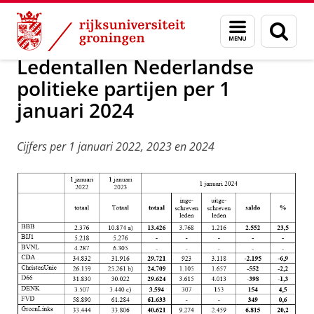
Skip
Skip
Onderzoek
Uitgelicht
Menu
Zoek
to
to
en
Content
Navigation
zoeken
Ledentallen Nederlandse
politieke partijen per 1
januari 2024
Cijfers per 1 januari 2022, 2023 en 2024