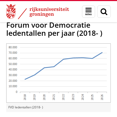
Skip
Skip
Onderzoek
Uitgelicht
Menu
Zoek
to
to
en
Content
Navigation
zoeken
Forum voor Democratie
ledentallen per jaar (2018- )
FVD ledentallen (2018- )