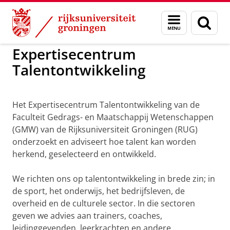
Skip
Skip
to
to
GMW
Expertisecentrum Talentontwikkeling
Menu
Zoek
Content
Navigation
en
zoeken
Expertisecentrum
Talentontwikkeling
Expertisecentrum Talentontwikkeling
Pas uw cookie instellingen aan
om deze
video te zien
Het Expertisecentrum Talentontwikkeling van de
Faculteit Gedrags- en Maatschappij Wetenschappen
(GMW) van de Rijksuniversiteit Groningen (RUG)
onderzoekt en adviseert hoe talent kan worden
herkend, geselecteerd en ontwikkeld.
We richten ons op talentontwikkeling in brede zin; in
de sport, het onderwijs, het bedrijfsleven, de
overheid en de culturele sector. In die sectoren
geven we advies aan trainers, coaches,
leidinggevenden, leerkrachten en andere