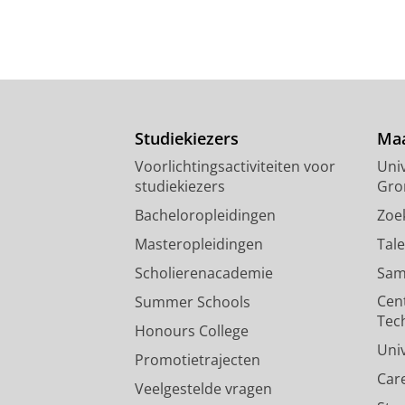
Studiekiezers
Maa
Voorlichtingsactiviteiten voor
Univ
studiekiezers
Gro
Bacheloropleidingen
Zoe
Masteropleidingen
Tal
Scholierenacademie
Sam
Cen
Summer Schools
Tec
Honours College
Uni
Promotietrajecten
Car
Veelgestelde vragen