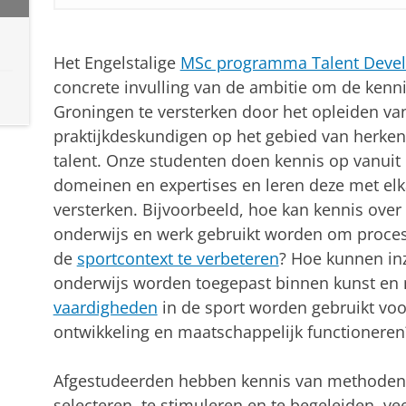
Your Stairway to Talent: Talent Development and C
Pas uw cookie instellingen a
Het Engelstalige
MSc programma Talent Devel
concrete invulling van de ambitie om de kennis
Groningen te versterken door het opleiden va
praktijkdeskundigen op het gebied van herkenn
talent. Onze studenten doen kennis op vanuit
domeinen en expertises en leren deze met el
versterken. Bijvoorbeeld, hoe kan kennis over
onderwijs en werk gebruikt worden om process
de
sportcontext te verbeteren
? Hoe kunnen in
onderwijs worden toegepast binnen kunst e
vaardigheden
in de sport worden gebruikt voo
ontwikkeling en maatschappelijk functioneren
Afgestudeerden hebben kennis van methoden 
selecteren, te stimuleren en te begeleiden, vee