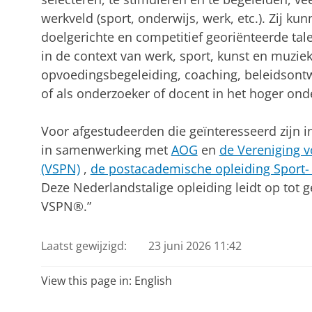
werkveld (sport, onderwijs, werk, etc.). Zij k
doelgerichte en competitief georiënteerde tal
in de context van werk, sport, kunst en muzie
opvoedingsbegeleiding, coaching, beleidsont
of als onderzoeker of docent in het hoger ond
Voor afgestudeerden die geïnteresseerd zijn 
in samenwerking met
AOG
en
de Vereniging 
(VSPN)
,
de postacademische opleiding Sport- 
Deze Nederlandstalige opleiding leidt op t
VSPN®.”
Laatst gewijzigd:
23 juni 2026 11:42
View this page in:
English