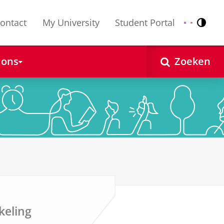
ontact
My University
Student Portal
Contr
Nederlands
English
 ons
Zoeken
keling