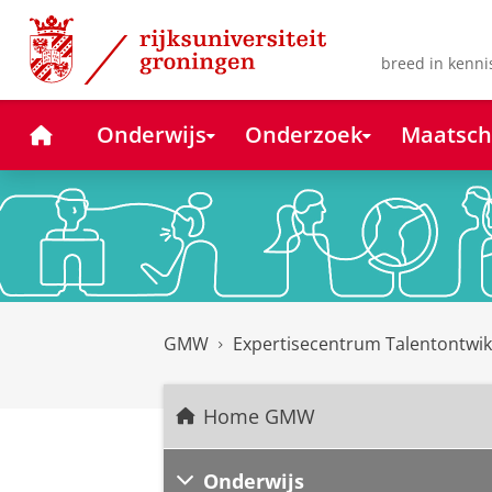
Skip
Skip
to
to
Content
Navigation
breed in kenni
Home
Onderwijs
Onderzoek
Maatsch
GMW
Expertisecentrum Talentontwik
Home GMW
Onderwijs