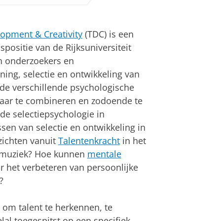
reativity
an
om deze video te zien
opment & Creativity
(TDC) is een
positie van de Rijksuniversiteit
n onderzoekers en
ing, selectie en ontwikkeling van
 de verschillende psychologische
kaar te combineren en zodoende te
 de selectiepsychologie in
en van selectie en ontwikkeling in
zichten vanuit
Talentenkracht
in het
n muziek? Hoe kunnen
mentale
r het verbeteren van persoonlijke
?
om talent te herkennen, te
lal toegespitst op een specifiek