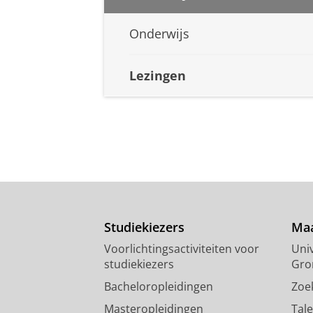
Onderwijs
Lezingen
Studiekiezers
Maa
Voorlichtingsactiviteiten voor
Univ
studiekiezers
Gro
Bacheloropleidingen
Zoe
Masteropleidingen
Tal