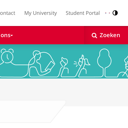
ontact
My University
Student Portal
Contr
Nederlands
English
 ons
Zoeken