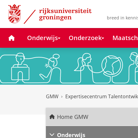
Skip
Skip
to
to
Content
Navigation
breed in kenni
Home
Onderwijs
Onderzoek
Maatsch
GMW
Expertisecentrum Talentontwik
Home GMW
Onderwijs