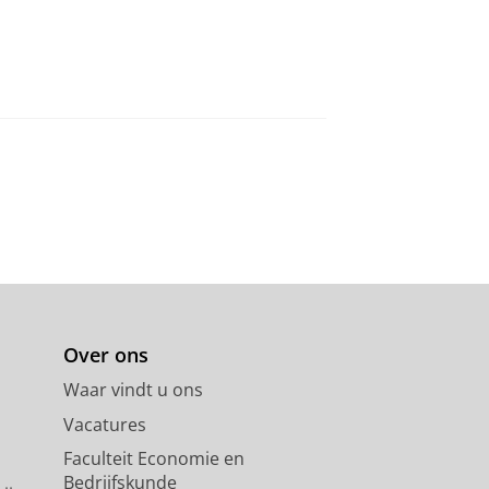
Over ons
Waar vindt u ons
Vacatures
Faculteit Economie en
Bedrijfskunde