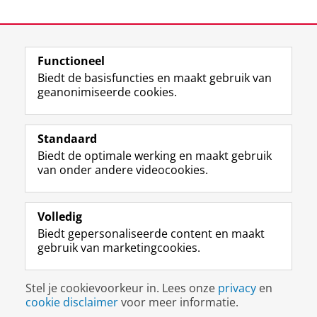
Laatst gewijzigd:
13 april 2026 13:48
Functioneel
View this page in:
English
Biedt de basisfuncties en maakt gebruik van
geanonimiseerde cookies.
F
L
R
I
Y
Volg de RUG
a
i
S
n
o
Standaard
c
n
S
s
u
Biedt de optimale werking en maakt gebruik
e
k
-
t
T
Studiekiezers
van onder andere videocookies.
b
e
f
a
u
Maatschappij/bedrijven
o
d
e
g
b
o
I
e
r
e
Alumni
k
n
d
a
-
Volledig
p
-
R
m
k
Biedt gepersonaliseerde content en maakt
Over ons
a
p
i
-
a
gebruik van marketingcookies.
g
a
j
a
n
i
g
k
c
a
Disclaimer & Copyright
Privacy
Cookies
n
i
s
c
a
Stel je cookievoorkeur in. Lees onze
privacy
en
Inloggen
a
n
u
o
l
cookie disclaimer
voor meer informatie.
R
a
n
u
R