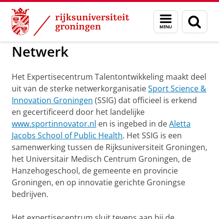
Skip
Skip
to
to
GMW
Over ons
Menu
Zoek
Content
Navigation
en
zoeken
Netwerk
Het Expertisecentrum Talentontwikkeling maakt deel
uit van de sterke netwerkorganisatie
Sport Science &
Innovation Groningen
(SSIG) dat officieel is erkend
en gecertificeerd door het landelijke
www.sportinnovator.nl
en is ingebed in de
Aletta
Jacobs School of Public Health
. Het SSIG is een
samenwerking tussen de Rijksuniversiteit Groningen,
het Universitair Medisch Centrum Groningen, de
Hanzehogeschool, de gemeente en provincie
Groningen, en op innovatie gerichte Groningse
bedrijven.
Het expertisecentrum sluit tevens aan bij de