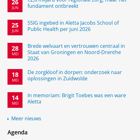
26
fundament ontbreekt
JUN
SSIG ingebed in Aletta Jacobs School of
25
Public Health per juni 2026
JUN
Brede welvaart en vertrouwen centraal in
28
Staat van Groningen en Noord-Drenthe
MEI
2026
De zorgkloof in dorpen: onderzoek naar
18
oplossingen in Zuidwolde
MEI
In memoriam: Brigit Toebes was een ware
14
Aletta
MEI
Meer nieuws
Agenda