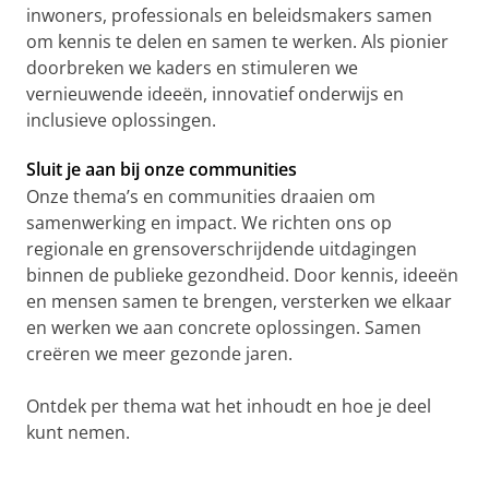
a
inwoners, professionals en beleidsmakers samen
om kennis te delen en samen te werken. Als pionier
c
doorbreken we kaders en stimuleren we
o
vernieuwende ideeën, innovatief onderwijs en
b
inclusieve oplossingen.
s
Sluit je aan bij onze communities
S
Onze thema’s en communities draaien om
c
samenwerking en impact. We richten ons op
h
regionale en grensoverschrijdende uitdagingen
binnen de publieke gezondheid. Door kennis, ideeën
o
en mensen samen te brengen, versterken we elkaar
o
en werken we aan concrete oplossingen. Samen
l
creëren we meer gezonde jaren.
o
Ontdek per thema wat het inhoudt en hoe je deel
f
kunt nemen.
P