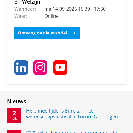
en Welzijn
Wanneer:
ma 14-09-2026 16:30 - 17:30
Waar:
Online
Ontvang de nieuwsbrief
Nieuws
Help mee tijdens Eureka! - het
2
wetenschapsfestival in Forum Groningen
JUL
€2,8 miljard voor regionale zorg, maar het