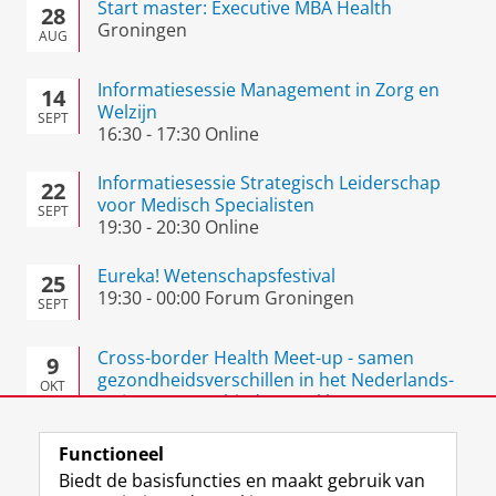
Start master: Executive MBA Health
28
Groningen
AUG
Informatiesessie Management in Zorg en
14
Welzijn
SEPT
16:30
-
17:30
Online
Informatiesessie Strategisch Leiderschap
22
voor Medisch Specialisten
SEPT
19:30
-
20:30
Online
Eureka! Wetenschapsfestival
25
19:30
-
00:00
Forum Groningen
SEPT
Cross-border Health Meet-up - samen
9
gezondheidsverschillen in het Nederlands-
OKT
Duitse grensgebied aanpakken
09:30
-
17:15
Alte Stadtkasse, Oldenburg,
Duitsland
Functioneel
Biedt de basisfuncties en maakt gebruik van
Alle evenementen