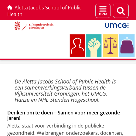
Aletta Jacobs School of Public
Menu
Zoek
Health
en
zoeken
Skip
Skip
to
to
A
Content
Navigation
De Aletta Jacobs School of Public Health is
l
een samenwerkingsverband tussen de
e
Rijksuniversiteit Groningen, het UMCG,
Hanze en NHL Stenden Hogeschool.
t
t
Denken om te doen – Samen voor meer gezonde
jaren!
a
Aletta staat voor verbinding in de publieke
J
gezondheid. We brengen onderzoekers, docenten,