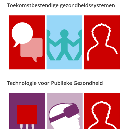
u
Toekomstbestendige gezondheidssystemen
b
l
i
c
H
e
a
l
t
Technologie voor Publieke Gezondheid
h