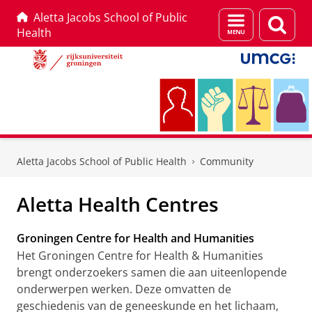
Aletta Jacobs School of Public
Menu
Zoek
Health
en
zoeken
Skip
Skip
to
to
Aletta Jacobs School of Public Health
Community
Content
Navigation
Aletta Health Centres
Groningen Centre for Health and Humanities
Het Groningen Centre for Health & Humanities
brengt onderzoekers samen die aan uiteenlopende
onderwerpen werken. Deze omvatten de
geschiedenis van de geneeskunde en het lichaam,