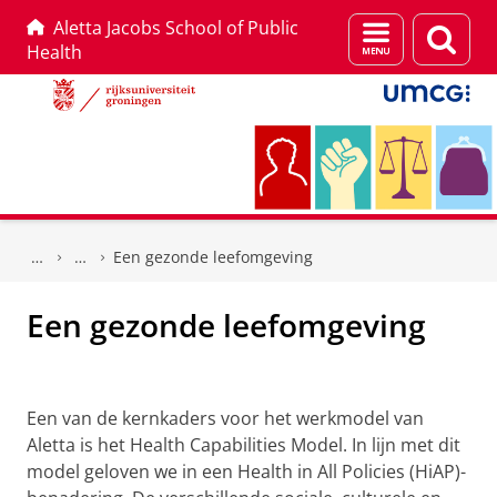
Aletta Jacobs School of Public
Menu
Zoek
Health
en
zoeken
Skip
Skip
to
to
Een gezonde leefomgeving
Content
Navigation
Een gezonde leefomgeving
Een gezonde leefomgeving
Een van de kernkaders voor het werkmodel van
Aletta is het Health Capabilities Model. In lijn met dit
model geloven we in een Health in All Policies (HiAP)-