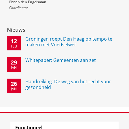
Ebrien den Engelsman
Coordinator
Nieuws
Groningen roept Den Haag op tempo te
12
maken met Voedselwet
FEB
Whitepaper: Gemeenten aan zet
29
JAN
Handreiking: De weg van het recht voor
26
gezondheid
JAN
Sluit je aan bij het thema!
Functioneel
Sluit je hier aan!