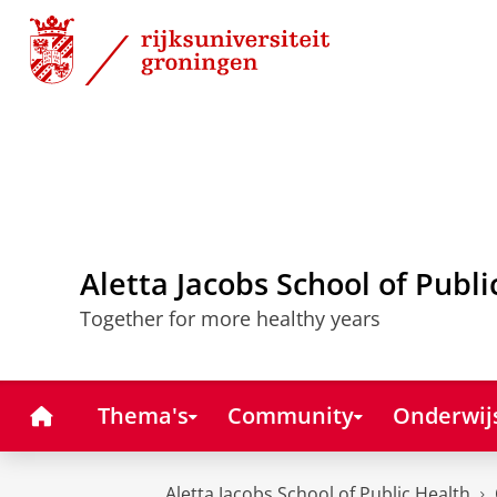
Skip
Skip
to
to
Content
Navigation
Aletta Jacobs School of Publi
Together for more healthy years
Home
Thema's
Community
Onderwij
Aletta Jacobs School of Public Health