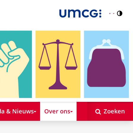
Contr
Nederlands
English
a & Nieuws
Over ons
Zoeken