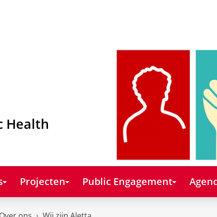
c Health
s
Projecten
Public Engagement
Agend
Over ons
Wij zijn Aletta