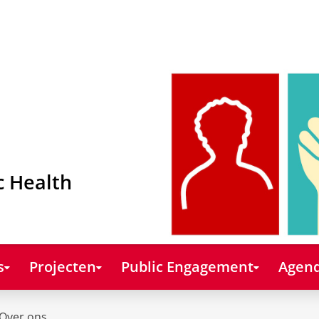
c Health
s
Projecten
Public Engagement
Agend
Over ons