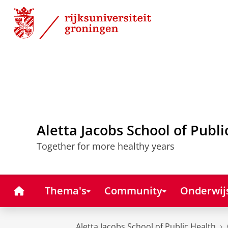
Skip
Skip
to
to
Content
Navigation
Aletta Jacobs School of Publi
Together for more healthy years
Home
Thema's
Community
Onderwij
Aletta Jacobs School of Public Health