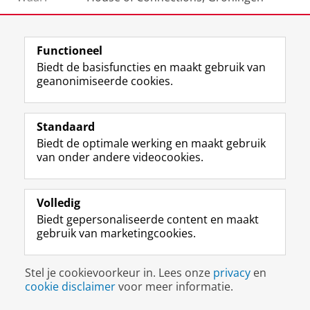
View this page in:
English
Functioneel
Biedt de basisfuncties en maakt gebruik van
geanonimiseerde cookies.
I
L
Y
Volg ons op
n
i
o
s
n
u
Standaard
t
k
T
Biedt de optimale werking en maakt gebruik
a
e
u
van onder andere videocookies.
Disclaimer & Copyright
Privacy
Cookies
g
d
b
Inloggen
r
I
e
a
n
-
Volledig
m
-
k
Biedt gepersonaliseerde content en maakt
-
p
a
gebruik van marketingcookies.
a
a
n
c
g
a
c
i
a
Stel je cookievoorkeur in. Lees onze
privacy
en
o
n
l
cookie disclaimer
voor meer informatie.
u
a
R
n
R
i