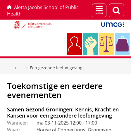
Aletta Jacobs School of Public
Menu
Zoek
Health
en
zoeken
Skip
Skip
to
to
Een gezonde leefomgeving
Content
Navigation
Toekomstige en eerdere
evenementen
Samen Gezond Groningen: Kennis, Kracht en
Kansen voor een gezondere leefomgeving
Wanneer:
ma 03-11-2025 12:00 - 17:00
Waar:
House of Connections, Groningen