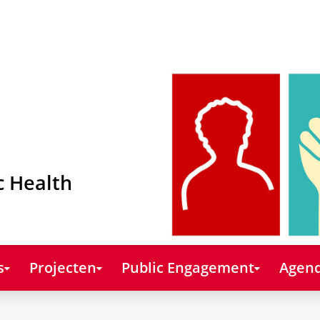
c Health
s
Projecten
Public Engagement
Agend