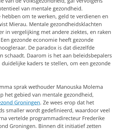
e van de Volksgezondheid, gaf vervolgens
otentieel van mentale gezondheid.
e hebben om te werken, geld te verdienen en
wist Mierau. Mentale gezondheidsklachten
er in vergelijking met andere ziektes, en raken
 Een gezonde economie heeft gezonde
oogleraar. De paradox is dat diezelfde
n schaadt. Daarom is het aan beleidsbepalers
duidelijke kaders te stellen, om een gezonde
gramma sprak wethouder Manouska Molema
 op het gebied van mentale gezondheid,
ezond Groningen
. Ze wees erop dat het
ds smaller wordt gedefinieerd, waardoor veel
rna vertelde programmadirecteur Frederike
nd Groningen. Binnen dit initiatief zetten