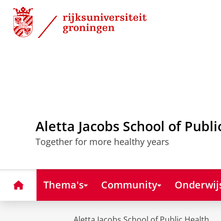
Skip
Skip
to
to
Content
Navigation
Aletta Jacobs School of Publi
Together for more healthy years
Home
Thema's
Community
Onderwij
Aletta Jacobs School of Public Health