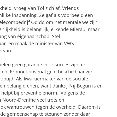
kheid, vroeg Van Tol zich af. Vriends
ijke inspanning. Ze gaf als voorbeeld een
elecombedrijf Odido om het mentale welzijn
nlijkheid is belangrijk, erkende Mierau, maar
lang van eigenaarschap. Stel
aar, en maak de minister van VWS
ervan.
elen geen garantie voor succes zijn, en
len. Er moet bovenal geld beschikbaar zijn.
ooptijd. Als kwartiermaker van de sociale
n belang dienen, want dankzij Nij Begun is er
t helpt bij preventie enorm.’ Volgens de
n Noord-Drenthe veel trots en
ook wantrouwen tegen de overheid. Daarom is
it de gemeenschap te steunen zonder daar