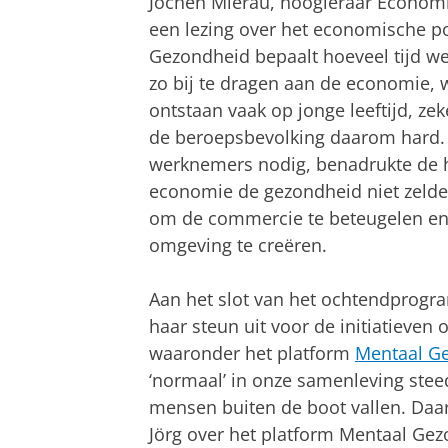
Jochen Mierau, hoogleraar Economi
een lezing over het economische p
Gezondheid bepaalt hoeveel tijd w
zo bij te dragen aan de economie, 
ontstaan vaak op jonge leeftijd, zek
de beroepsbevolking daarom hard.
werknemers nodig, benadrukte de h
economie de gezondheid niet zelde
om de commercie te beteugelen en 
omgeving te creëren.
Aan het slot van het ochtendpro
haar steun uit voor de initiatieven
waaronder het platform
Mentaal G
‘normaal’ in onze samenleving stee
mensen buiten de boot vallen. Daa
Jӧrg over het platform Mentaal Gezo