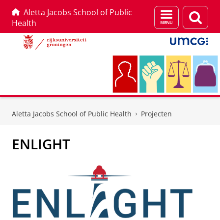
Aletta Jacobs School of Public
Menu
Zoek
Health
en
zoeken
Skip
Skip
to
to
Aletta Jacobs School of Public Health
Projecten
Content
Navigation
ENLIGHT