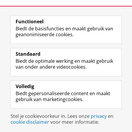
Deel dit
Facebook
LinkedIn
Functioneel
Biedt de basisfuncties en maakt gebruik van
geanonimiseerde cookies.
Uw Business Partner: Executive onderwijs (UBGS)
Uw Business Partner: Samen onderzoeken
Standaard
Uw Business Partner: Werken met studenten
Biedt de optimale werking en maakt gebruik
van onder andere videocookies.
Faculteit Economie en Bedrijfskunde
Disclaimer & Copyright
Privacy
Cookies
Volledig
Inloggen
Biedt gepersonaliseerde content en maakt
gebruik van marketingcookies.
Stel je cookievoorkeur in. Lees onze
privacy
en
cookie disclaimer
voor meer informatie.