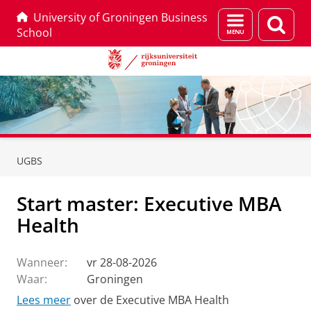
University of Groningen Business
Menu
Zoek
School
en
zoeken
Skip
Skip
to
to
UGBS
Content
Navigation
Start master: Executive MBA
Health
Wanneer:
vr 28-08-2026
Waar:
Groningen
Lees meer
over de Executive MBA Health