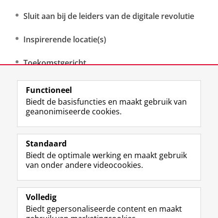
Sluit aan bij de leiders van de digitale revolutie
Inspirerende locatie(s)
Toekomstgericht
Functioneel
Inschrijven via IT Academy
Biedt de basisfuncties en maakt gebruik van
geanonimiseerde cookies.
Standaard
Biedt de optimale werking en maakt gebruik
Uw Business Partner: Executive onderwijs (UBGS)
van onder andere videocookies.
Uw Business Partner: Samen onderzoeken
Uw Business Partner: Werken met studenten
Volledig
Biedt gepersonaliseerde content en maakt
Faculteit Economie en Bedrijfskunde