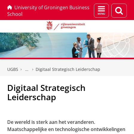
University of Groningen Business
Menu
Zoek
School
en
zoeken
Skip
Skip
to
to
UGBS
Digitaal Strategisch Leiderschap
Content
Navigation
Digitaal Strategisch
Leiderschap
De wereld is sterk aan het veranderen.
Maatschappelijke en technologische ontwikkelingen