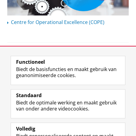
Centre for Operational Excellence (COPE)
View this page in:
English
Functioneel
Biedt de basisfuncties en maakt gebruik van
geanonimiseerde cookies.
F
L
R
I
Y
Volg de RUG
a
i
S
n
o
Standaard
c
n
S
s
u
Biedt de optimale werking en maakt gebruik
e
k
-
t
T
Studiekiezers
van onder andere videocookies.
b
e
f
a
u
Maatschappij/bedrijven
o
d
e
g
b
o
I
e
r
e
Alumni
k
n
d
a
-
Volledig
p
-
R
m
k