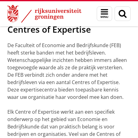
Skip
Skip
Over ons
Centres of Expertise
Menu
Zoek
to
to
en
Content
Navigation
zoeken
Centres of Expertise
De Faculteit of Economie and Bedrijfskunde (FEB)
heeft sterke banden met het bedrijfsleven.
Wetenschappelijke inzichten hebben immers alleen
toegevoegde waarde als ze de praktijk versterken.
De FEB verbindt zich onder andere met het
bedrijfsleven via een aantal Centres of Expertise.
Deze expertisecentra bieden toepasbare kennis
waar uw organisatie haar voordeel mee kan doen.
Elk Centre of Expertise werkt aan een specifiek
onderwerp op het gebied van Economie en
Bedrijfskunde dat van praktisch belang is voor
bedrijven en organisaties. Veel van de Centres of