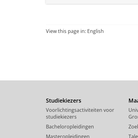
View this page in:
English
Studiekiezers
Maa
Voorlichtingsactiviteiten voor
Univ
studiekiezers
Gro
Bacheloropleidingen
Zoe
Masteropleidingen
Tal