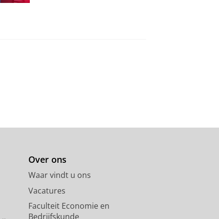
Over ons
Waar vindt u ons
Vacatures
Faculteit Economie en
Bedrijfskunde