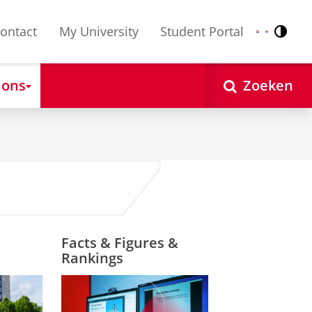
ontact
My University
Student Portal
Contr
Nederlands
English
 ons
Zoeken
Facts & Figures &
Rankings