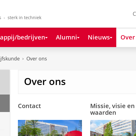
C
s - sterk in techniek
appij/bedrijven
Alumni
Nieuws
Over
ijfskunde
Over ons
Over ons
Contact
Missie, visie en
waarden