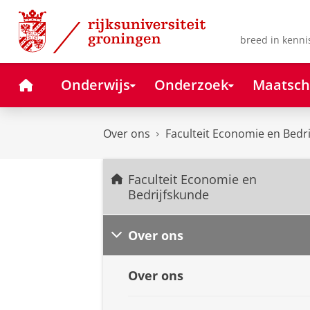
Skip
Skip
to
to
Content
Navigation
breed in kenni
Home
Onderwijs
Onderzoek
Maatsch
Over ons
Faculteit Economie en Bedr
Faculteit Economie en
Bedrijfskunde
Over ons
Over ons