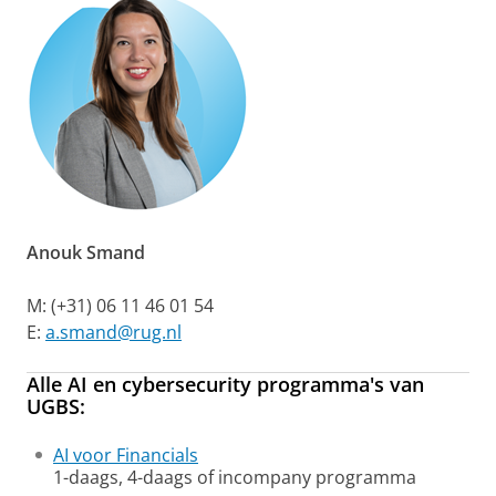
Anouk Smand
M: (+31) 06 11 46 01 54
E:
a.smand@rug.nl
Alle
AI
en
cybersecurity
programma's van
UGBS:
AI voor Financials
1-daags, 4-daags of incompany programma