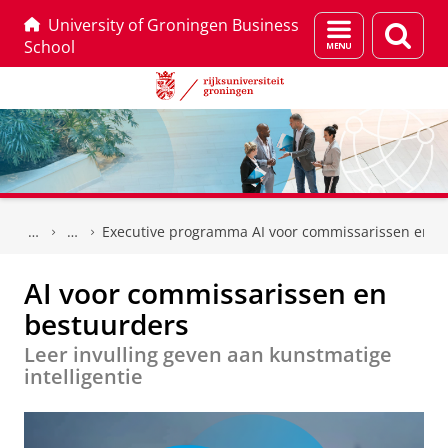
University of Groningen Business
Menu
Zoek
School
en
zoeken
Skip
Skip
to
to
Executive programma AI voor commissarissen en b
Content
Navigation
AI voor commissarissen en
bestuurders
Leer invulling geven aan kunstmatige
intelligentie