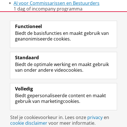
AI voor Commissarissen en Bestuurders
1 dag of incompany programma
Cybersecurity voor Commissarissen en
Bestuurders
Functioneel
1 dag of incompany programma
Biedt de basisfuncties en maakt gebruik van
geanonimiseerde cookies.
Laatst gewijzigd:
11 mei 2026 10:50
Standaard
Biedt de optimale werking en maakt gebruik
Uw Business Partner: Executive onderwijs (UBGS)
van onder andere videocookies.
Uw Business Partner: Samen onderzoeken
Uw Business Partner: Werken met studenten
Volledig
Biedt gepersonaliseerde content en maakt
Faculteit Economie en Bedrijfskunde
gebruik van marketingcookies.
Disclaimer & Copyright
Privacy
Cookies
Stel je cookievoorkeur in. Lees onze
privacy
en
Inloggen
cookie disclaimer
voor meer informatie.