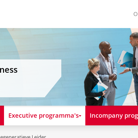
O
iness
Executive programma's
Incompany pro
egeneratieve Leider