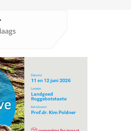
r
daags