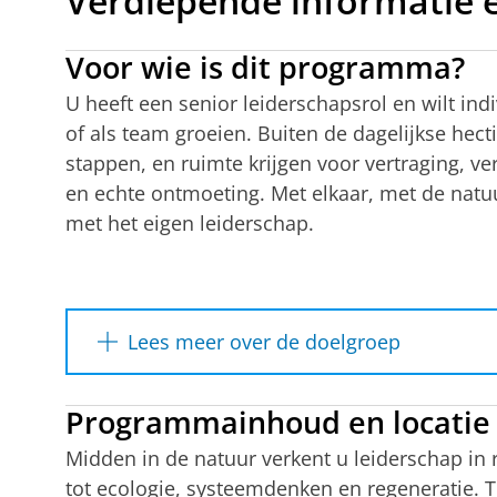
Verdiepende informatie e
Voor wie is dit programma?
U heeft een senior leiderschapsrol en wilt ind
of als team groeien. Buiten de dagelijkse hect
stappen, en ruimte krijgen voor vertraging, ve
en echte ontmoeting. Met elkaar, met de natu
met het eigen leiderschap.
Lees meer over de doelgroep
Dit programma is speciaal ontworpen voor
Programmainhoud en locatie
managers, dga’s en professionals die op zo
vernieuwing in hun leiderschap.
Midden in de natuur verkent u leiderschap in r
tot ecologie, systeemdenken en regeneratie. T