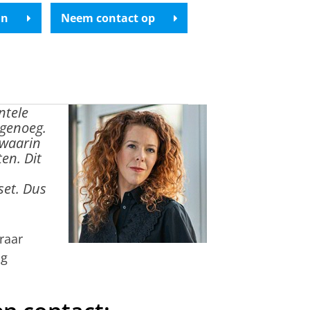
in
Neem contact op
ntele
 genoeg.
 waarin
en. Dit
set. Dus
raar
ng
an
om deze video te zien