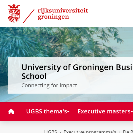
Skip
Skip
to
to
Content
Navigation
University of Groningen Bus
School
Connecting for impact
Home
UGBS thema's
Executive masters
UGBS
Executive programma's
De R