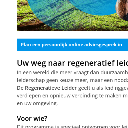
Plan een persoonlijk online adviesgesprek in
Uw weg naar regeneratief le
In een wereld die meer vraagt dan duurzaamhei
leiderschap geen keuze meer, maar een nood
De Regeneratieve Leider
geeft u als leidingge
verdiepen en opnieuw verbinding te maken m
en uw omgeving.
Voor wie?
Dit programma is speciaal ontworpen voor lei