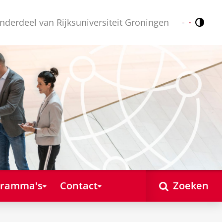
nderdeel van Rijksuniversiteit Groningen
Contr
Nederlands
English
gramma's
Contact
Zoeken