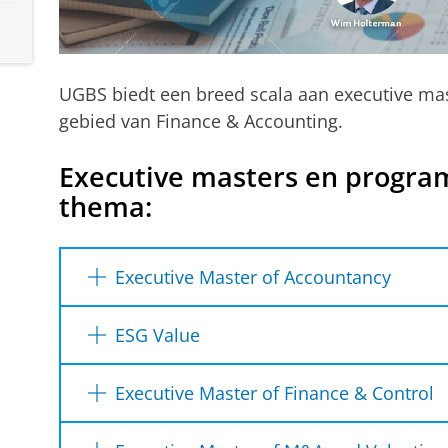
UGBS biedt een breed scala aan executive ma
gebied van Finance & Accounting.
Executive masters en progra
thema:
Executive Master of Accountancy
Het postinitiële deel van de theoretische o
ESG Value
(1,5-2 jaar) en waarmee u tot de hoogst op
accountancyprofessionals gaat behoren.
De opleiding ESG Value is gericht op het pr
Executive Master of Finance & Control
financiële vraagstukken in het DNA van d
Ontdek meer op de programmawebsite
strategie gericht op meervoudige waardecre
Een wetenschappelijke beroepsopleiding m