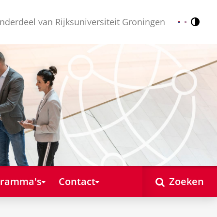
nderdeel van Rijksuniversiteit Groningen
Contr
Nederlands
English
gramma's
Contact
Zoeken