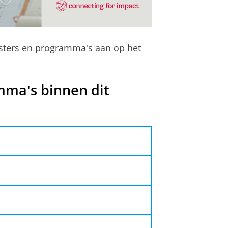
sters en programma's aan op het
mma's binnen dit
pleiding tot registeraccountant
geleide
oces van integreren van niet-
e onderneming: een duurzame
atie, de uitvoering ervan, de
et een stevige bedrijfskundige