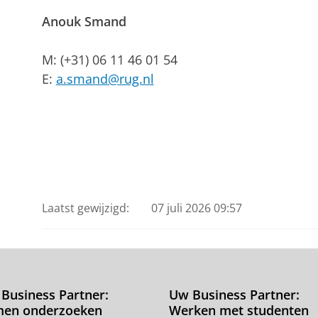
PE voor Controllers
Anouk Smand
PE voor Accountants
M: (+31) 06 11 46 01 54
E:
a.smand@rug.nl
Laatst gewijzigd:
07 juli 2026 09:57
Business Partner:
Uw Business Partner:
men onderzoeken
Werken met studenten