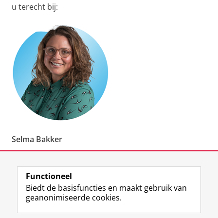
u terecht bij:
Selma Bakker
M: (+31) 06 282 162 56
Functioneel
E:
s.m.bakker@rug.nl
Biedt de basisfuncties en maakt gebruik van
geanonimiseerde cookies.
Laatst gewijzigd:
08 juni 2026 15:09