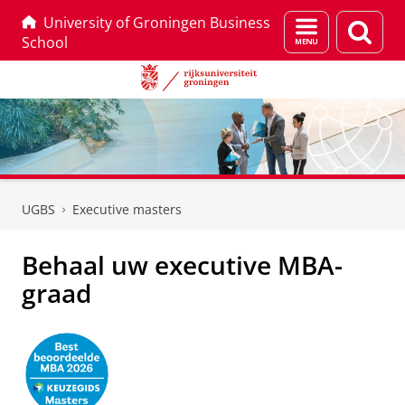
University of Groningen Business
Menu
Zoek
School
en
zoeken
Skip
Skip
to
to
UGBS
Executive masters
Content
Navigation
Behaal uw executive MBA-
graad