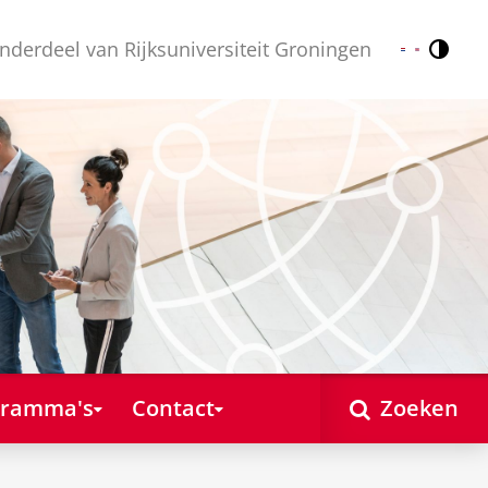
nderdeel van Rijksuniversiteit Groningen
Contr
Nederlands
English
gramma's
Contact
Zoeken