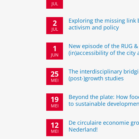
JUL
Exploring the missing link
2
activism and policy
JUL
New episode of the RUG & 
1
(in)accessibility of the city
JUN
The interdisciplinary bridg
25
(post-)growth studies
MEI
Beyond the plate: How foo
19
to sustainable developme
MEI
De circulaire economie gro
12
Nederland!
MEI