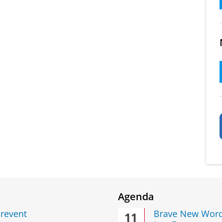
Agenda
arevent
Brave New Word
11