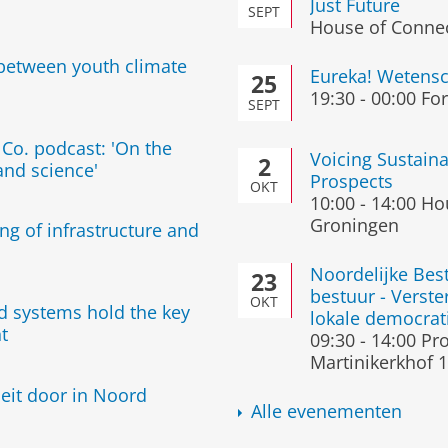
Just Future
SEPT
House of Connec
 between youth climate
Eureka! Wetensc
25
19:30
-
00:00
For
SEPT
Co. podcast: 'On the
Voicing Sustaina
2
 and science'
Prospects
OKT
10:00
-
14:00
Hou
Groningen
ing of infrastructure and
Noordelijke Bes
23
bestuur - Verst
OKT
d systems hold the key
lokale democrat
nt
09:30
-
14:00
Pro
Martinikerkhof 
eit door in Noord
Alle evenementen