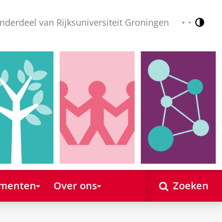
nderdeel van Rijksuniversiteit Groningen
Contr
Nederlands
English
ementen
Over ons
Zoeken