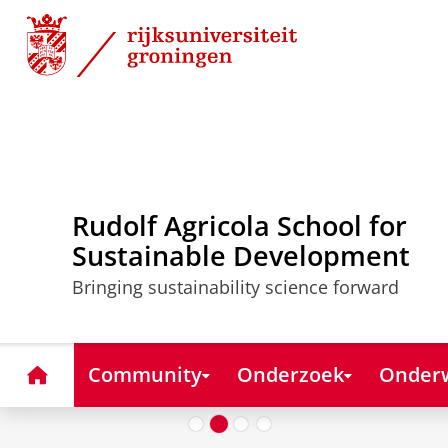
Skip
Skip
to
to
Content
Navigation
Rudolf Agricola School for
Sustainable Development
Bringing sustainability science forward
Noord-Nederland 
voor duurzame pl
Eureka! Science Fe
doorbraken
Home
Community
Onderzoek
Onderw