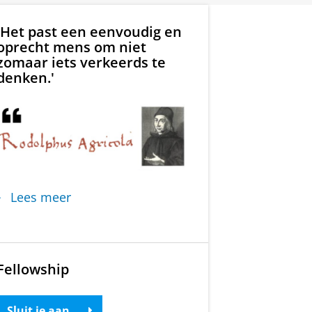
'Het past een eenvoudig en
oprecht mens om niet
zomaar iets verkeerds te
denken.'
Lees meer
Fellowship
Sluit je aan