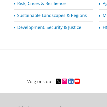
Risk, Crises & Resilience
Ag
Sustainable Landscapes & Regions
Mu
Development, Security & Justice
H
T
I
L
Y
Volg ons op
w
n
i
o
i
s
n
u
t
t
k
T
t
a
e
u