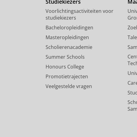
Studiekiezers
Maa
Voorlichtingsactiviteiten voor
Univ
studiekiezers
Gro
Bacheloropleidingen
Zoe
Masteropleidingen
Tal
Scholierenacademie
Sam
Cen
Summer Schools
Tec
Honours College
Uni
Promotietrajecten
Car
Veelgestelde vragen
Stu
Sch
Sam