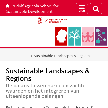
Rudolf Agricola School for
Menu
Zoek
Sustainable Development
en
zoeken
Skip
Skip
to
to
Sustainable Landscapes & Regions
Content
Navigation
Sustainable Landscapes &
Regions
De balans tussen harde en zachte
waarden en het integreren van
uiteenlopende belangen
Bij het onderzoek van Sustainable Landscapes &