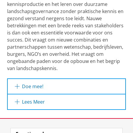
kennisproductie en het leren over duurzame
landschapsgovernance zonder praktische kennis en
gezond verstand nergens toe leidt. Nauwe
betrekkingen met een brede reeks van stakeholders
is dan ook een essentiële voorwaarde voor ons
succes. Dit vraagt om nieuwe combinaties en
partnerschappen tussen wetenschap, bedrijfsleven,
burgers, NGO’s en overheid. Het vraagt om
ongebaande paden voor de opbouw en het begrip
van landschapskennis.
Doe mee!
Als u geïnteresseerd bent in de activiteiten van
Lees Meer
het onderzoeksthema Sustainable Landscapes
& Regions, of als u wilt bijdragen door het
Archeologen bieden langetermijnperspectief.
oprichten van een nieuwe onderzoeksgroep of
Wat archeologie zegt over wetlands en de
Laatst gewijzigd:
27 juli 2026 13:06
op een andere manier, aarzel dan niet om
toekomst van Nederland | Interview met dr.