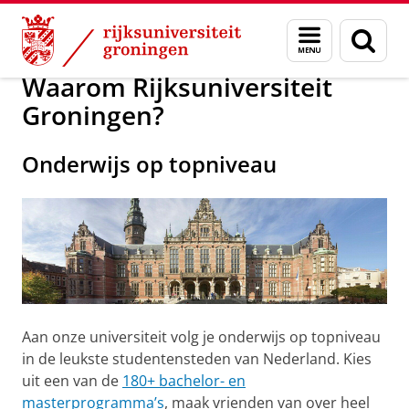
Skip
Skip
Onderwijs
Waarom RUG?
Menu
Zoek
to
to
en
Content
Navigation
zoeken
Waarom Rijksuniversiteit
Groningen?
Onderwijs op topniveau
Aan onze universiteit volg je onderwijs op topniveau
in de leukste studentensteden van Nederland. Kies
uit een van de
180+ bachelor- en
masterprogramma’s
, maak vrienden van over heel