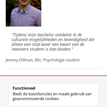
"Tijdens mijn bachelor ontdekte ik de
culturele mogelijkheden en levendigheid die
alleen een stad waar een kwart van de
inwoners student is kan bieden."
Jeremy Dillman, BSc. Psychologie student
Laatst gewijzigd:
25 maart 2026 10:55
Functioneel
View this page in:
English
Biedt de basisfuncties en maakt gebruik van
geanonimiseerde cookies.
F
L
R
I
Y