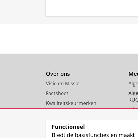
Over ons
Mee
Visie en Missie
Alg
Alg
Factsheet
RU
Kwaliteitskeurmerken
Inlo
Nieuws
FAQ
Functioneel
Biedt de basisfuncties en maakt