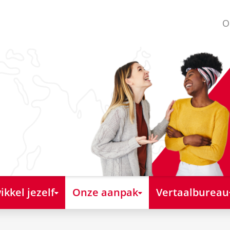
O
kkel jezelf
Onze aanpak
Vertaalbureau