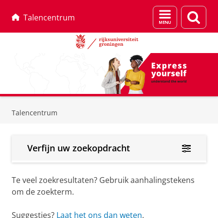
Menu
Zoek
Talencentrum
en
zoeken
Skip
Skip
to
to
Talencentrum
Content
Navigation
Verfijn uw zoekopdracht
Te veel zoekresultaten? Gebruik aanhalingstekens
om de zoekterm.
Suggesties?
Laat het ons dan weten
.