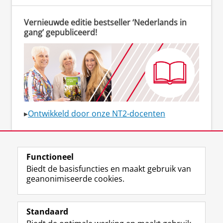
Vernieuwde editie bestseller ‘Nederlands in
gang’ gepubliceerd!
▸
Ontwikkeld door onze NT2-docenten
Blijf op de hoogte
Functioneel
▸Meld je aan voor de
nieuwsbrief
!
Biedt de basisfuncties en maakt gebruik van
geanonimiseerde cookies.
Standaard
F
I
L
Y
Volg ons op