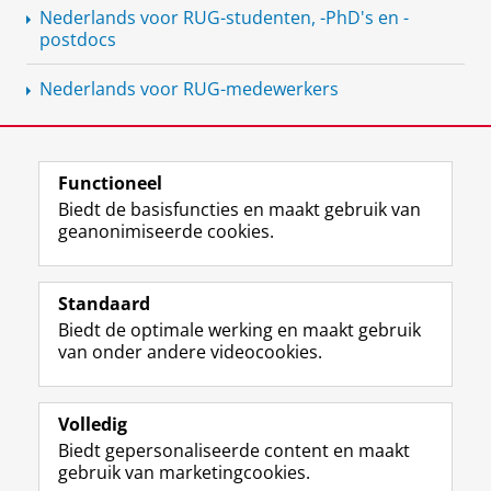
Nederlands voor RUG-studenten, -PhD's en -
postdocs
Nederlands voor RUG-medewerkers
Functioneel
View this page in:
English
Biedt de basisfuncties en maakt gebruik van
geanonimiseerde cookies.
Standaard
F
I
L
Y
Volg ons op
Biedt de optimale werking en maakt gebruik
a
n
i
o
van onder andere videocookies.
c
s
n
u
e
t
k
T
Over ons
b
a
e
u
Meer info
o
g
d
b
Volledig
o
r
I
e
Biedt gepersonaliseerde content en maakt
Contact
k
a
n
-
gebruik van marketingcookies.
p
m
-
k