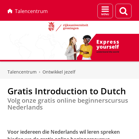
Menu
Zoek
Talencentrum
en
zoeken
Skip
Skip
to
to
Talencentrum
Ontwikkel jezelf
Content
Navigation
Gratis Introduction to Dutch
Volg onze gratis online beginnerscursus
Nederlands
Pas uw cookie instellingen aan
om deze
video te zien
Voor iedereen die Nederlands wil leren spreken