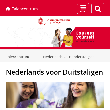
Menu
Zoek
Talencentrum
en
zoeken
Skip
Skip
to
to
Talencentrum
Nederlands voor anderstaligen
Content
Navigation
Nederlands voor Duitstaligen