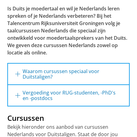
Is Duits je moedertaal en wil je Nederlands leren
spreken of je Nederlands verbeteren? Bij het
Talencentrum Rijksuniversiteit Groningen volg je
taalcursussen Nederlands die speciaal zijn
ontwikkeld voor moedertaalsprekers van het Duits.
We geven deze cursussen Nederlands zowel op
locatie als online.
Waarom cursussen speciaal voor
Duitstaligen?
Vanwege de taalkundige overeenkomsten
Vergoeding voor RUG-studenten, -PhD's
tussen het Duits en het Nederlands kunnen
en -postdocs
moedertaalsprekers van het Duits vaak sneller
Internationale studenten (voltijd), PhD's en
de Nederlandse taal leren dan anderstaligen
Cursussen
postdocs van de RUG kunnen op kosten van
uit andere taalgebieden. Het is daarom handig
het College van Bestuur de cursussen
dat je met andere Duitstaligen in een groep zit
Bekijk hieronder ons aanbod van cursussen
Nederlands voor Duitstaligen 0>A2 en A2>B1
zodat je op hetzelfde tempo leert. In het
Nederlands voor Duitstaligen. Staat de door jou