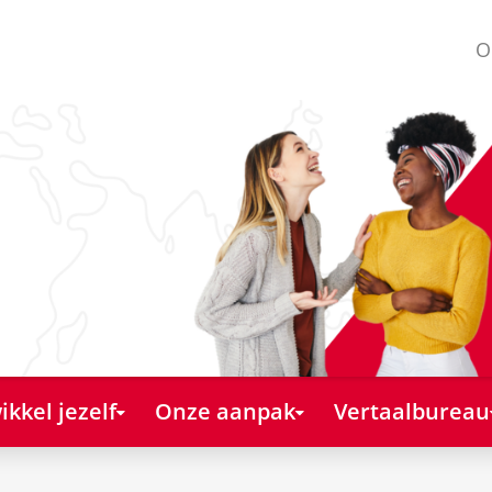
O
kkel jezelf
Onze aanpak
Vertaalbureau