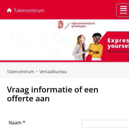
Talencentrum
Skip
Skip
to
to
Talencentrum
Vertaalbureau
Content
Navigation
Vraag informatie of een
offerte aan