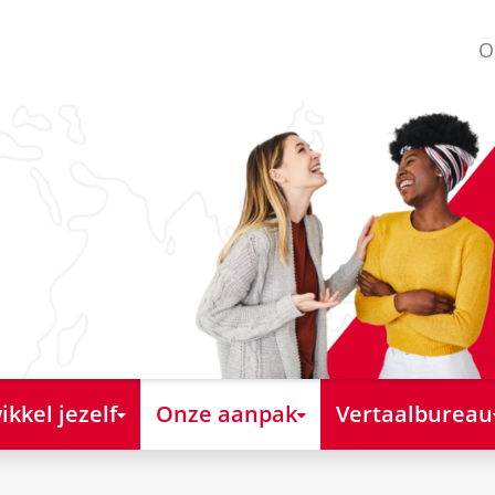
O
kkel jezelf
Onze aanpak
Vertaalbureau