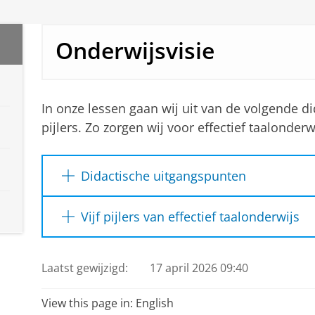
Onderwijsvisie
In onze lessen gaan wij uit van de volgende d
pijlers. Zo zorgen wij voor effectief taalonderw
Didactische uitgangspunten
Uitgangspunten van het
Vijf pijlers van effectief taalonderwijs
taalvaardigheidsonderwijs
1.
Aansluiten bij Europa / 
Voertaal = doeltaal: de taal die de deel
Referentiekader (ERK/ CEFR
Laatst gewijzigd:
17 april 2026 09:40
is de taal die tijdens de lessen wordt geb
Het taalvaardigheidsonderwijs is zo co
We maken gebruik van het ERK (of CEFR in h
View this page in:
English
In cursussen voor specifieke groepen sl
van taalniveaus dat de Raad van Europa he