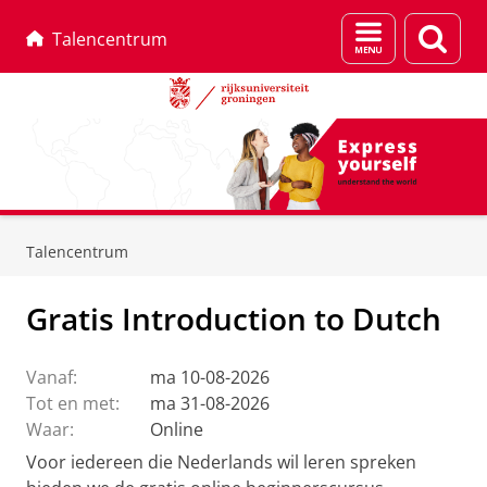
Menu
Zoek
Talencentrum
en
zoeken
Skip
Skip
to
to
Talencentrum
Content
Navigation
Gratis Introduction to Dutch
Vanaf:
ma 10-08-2026
Tot en met:
ma 31-08-2026
Waar:
Online
Voor iedereen die Nederlands wil leren spreken