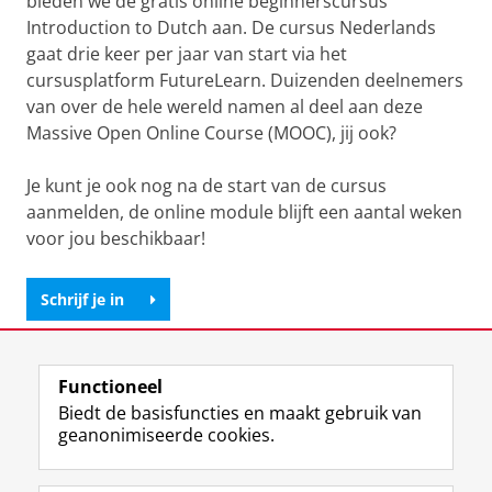
bieden we de gratis online beginnerscursus
Introduction to Dutch aan. De cursus Nederlands
gaat drie keer per jaar van start via het
cursusplatform FutureLearn. Duizenden deelnemers
van over de hele wereld namen al deel aan deze
Massive Open Online Course (MOOC), jij ook?
Je kunt je ook nog na de start van de cursus
aanmelden, de online module blijft een aantal weken
voor jou beschikbaar!
Schrijf je in
Deel dit
Facebook
LinkedIn
Functioneel
Biedt de basisfuncties en maakt gebruik van
View this page in:
English
geanonimiseerde cookies.