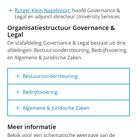
Rutger Klein Nagelvoort
, hoofd Governance &
Legal en adjunct-directeur University Services
Organisatiestructuur Governance &
Legal
De stafafdeling Governance & Legal bestaat uit drie
afdelingen: Bestuursondersteuning, Bedrijfsvoering,
en Algemene & Juridische Zaken.
Bestuursondersteuning
De afdeling Bestuursondersteuning
Bedrijfsvoering
organiseert de bestuurlijke en
besluitvormingsflow, waaronder van het
De afdeling Bedrijfsvoering zorgt ervoor dat
Algemene & Juridische Zaken
College van Bestuur (CvB) en het College van
projecten en financiën bij University Services
Decanen. Daarnaast zorgt de afdeling voor de
goed verlopen. De volgende subafdelingen
De afdeling Algemene & Juridische Zaken (AJZ)
ondersteuning van de medezeggenschap van
Meer informatie
vallen onder Bedrijfsvoering:
houdt zich bezig met de behandeling van
de universiteit, waaronder de
algemene en juridische vraagstukken en heeft
Bekijk voor een schematische weergave van de