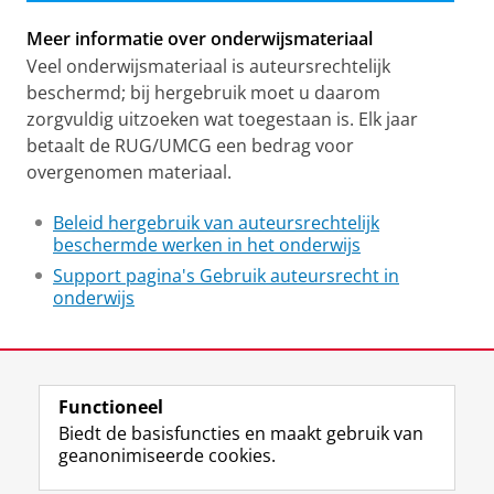
Meer informatie over onderwijsmateriaal
Veel onderwijsmateriaal is auteursrechtelijk
beschermd; bij hergebruik moet u daarom
zorgvuldig uitzoeken wat toegestaan is. Elk jaar
betaalt de RUG/UMCG een bedrag voor
overgenomen materiaal.
Beleid hergebruik van auteursrechtelijk
beschermde werken in het onderwijs
Support pagina's Gebruik auteursrecht in
onderwijs
Laatst gewijzigd:
05 augustus 2026 10:58
Functioneel
View this page in:
English
Biedt de basisfuncties en maakt gebruik van
geanonimiseerde cookies.
F
L
R
I
Y