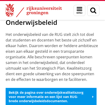
Skip
Skip
Over ons
Organisatie
Kwaliteitszorg
Onderwijsbeleid
Menu
Zoek
to
to
en
Content
Navigation
zoeken
Onderwijsbeleid
Het onderwijsbeleid van de RUG stelt zich tot doel
dat studenten en docenten het beste uit zichzelf en
elkaar halen. Daarom worden er heldere ambitieuze
eisen aan elkaar gesteld in een transparante
organisatie. Alle beschreven speerpunten komen
samen in het onderwijsbeleid, dat onderdeel
uitmaakt van het Strategisch Plan. Kwaliteitszorg
dient een goede uitwerking van deze speerpunten
en de effecten te waarborgen en te faciliteren.
Bekijk de pagina over onderwijskwaliteitszorg
voor meer informatie en een lijst van RUG-
brede onderwijsbeleidsdocumenten.