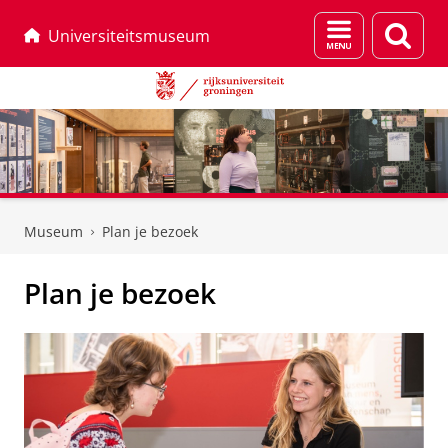
Menu
Zoek
Universiteitsmuseum
en
zoeken
Skip
Skip
to
to
Museum
Plan je bezoek
Content
Navigation
Plan je bezoek