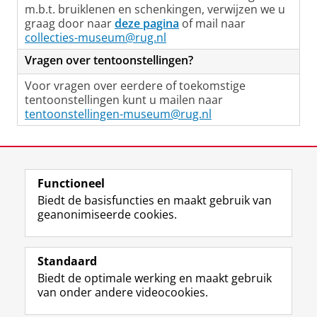
m.b.t. bruiklenen en schenkingen, verwijzen we u
graag door naar
deze pagina
of mail naar
collecties-museum@rug.nl
Vragen over tentoonstellingen?
Voor vragen over eerdere of toekomstige
tentoonstellingen kunt u mailen naar
tentoonstellingen-museum@rug.nl
Laatst gewijzigd:
05 februari 2026 11:21
Functioneel
View this page in:
English
Biedt de basisfuncties en maakt gebruik van
geanonimiseerde cookies.
F
T
I
Volg ons op
a
w
n
Standaard
c
i
s
Biedt de optimale werking en maakt gebruik
e
t
t
Over het museum
van onder andere videocookies.
b
t
a
Ook interessant
o
e
g