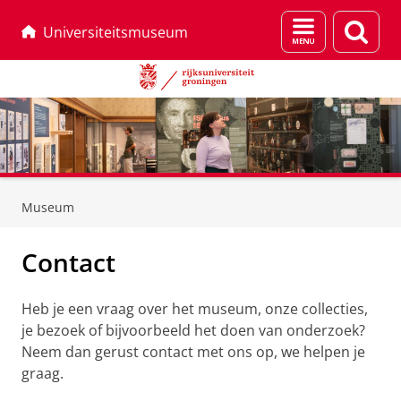
Menu
Zoek
Universiteitsmuseum
en
zoeken
Skip
Skip
to
to
Museum
Content
Navigation
Contact
Heb je een vraag over het museum, onze collecties,
je bezoek of bijvoorbeeld het doen van onderzoek?
Neem dan gerust contact met ons op, we helpen je
graag.