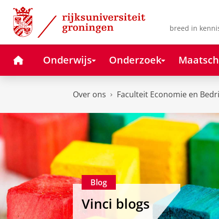
Skip
Skip
to
to
Content
Navigation
breed in kenni
Home
Onderwijs
Onderzoek
Maatsch
Over ons
Faculteit Economie en Bedr
Blog
Vinci blogs