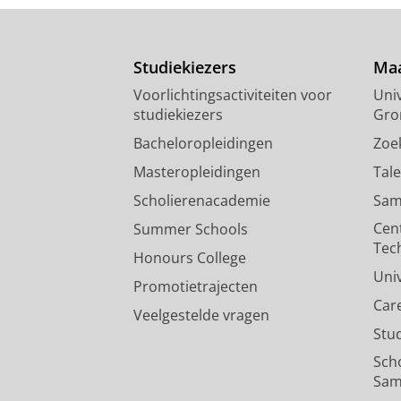
Studiekiezers
Maa
Voorlichtingsactiviteiten voor
Univ
studiekiezers
Gro
Bacheloropleidingen
Zoe
Masteropleidingen
Tal
Scholierenacademie
Sam
Cen
Summer Schools
Tec
Honours College
Uni
Promotietrajecten
Car
Veelgestelde vragen
Stu
Sch
Sam