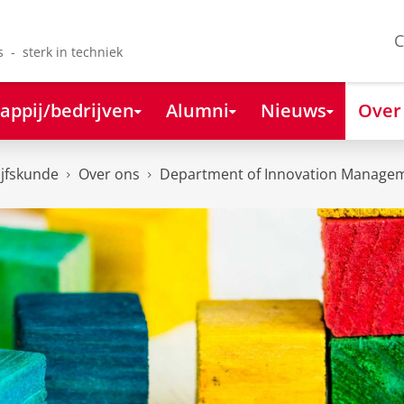
C
s - sterk in techniek
appij/bedrijven
Alumni
Nieuws
Over
ijfskunde
Over ons
Department of Innovation Managem