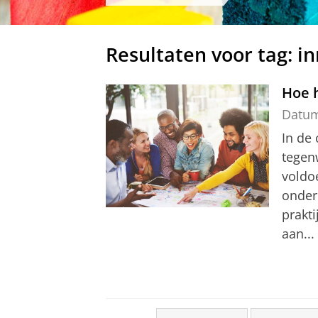
Resultaten voor tag: i
Hoe h
Datu
In de 
tegen
voldo
onderu
prakti
aan...