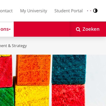
ontact
My University
Student Portal
Contr
Nederlands
English
 ons
Zoeken
ent & Strategy