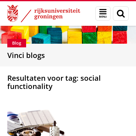
Skip
Skip
Department of Innovation Management & Str
Menu
Zoek
to
to
en
Content
Navigation
zoeken
Blog
Vinci blogs
Resultaten voor tag: social
functionality